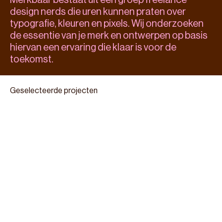
Merkbaar bestaat uit een groep freelance 
design nerds die uren kunnen praten over 
typografie, kleuren en pixels. Wij onderzoeken 
de essentie van je merk en ontwerpen op basis 
hiervan een ervaring die klaar is voor de 
toekomst.
Geselecteerde projecten
Onderwijsakkoord Fryslân
Website om het onderwijsakkoord van Fryslân in drie 
talen te vertellen
INTU
Website en tool om duurzame keuzes inzichtelijk te 
maken
Emkam
Branding en website voor de boekhouder voor 